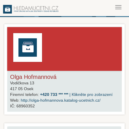
Toggl
navig
Olga Hofmannová
Vodičkova 13
417 05
Osek
Firemní telefon:
+420 733 *** ***
| Klikněte pro zobrazení
Web:
http://olga-hofmannova.katalog-ucetnich.cz/
IČ:
68960352